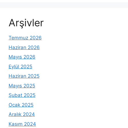
Arşivler
Temmuz 2026
Haziran 2026
Mayıs 2026
Eylül 2025
Haziran 2025
Mayıs 2025
Şubat 2025
Ocak 2025
Aralık 2024
Kasım 2024