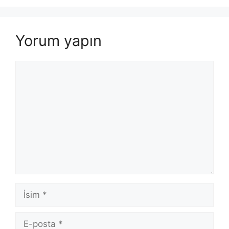
Yorum yapın
Yorum
İsim
E-