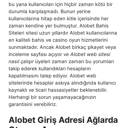
bu yana kullanıcıları için hiçbir zaman kötü bir
durumla karşılaşmadı. Bunun yerine
kullanıcılarına hitap eden kitle içerisinde her
zaman kendine yer bulmuştur. Alobet Bahis
Siteleri sitesi uzun yıllardır Alobet kullanıcılarına
en kaliteli bahis ve casino oyun hizmetlerini
sunmaktadır. Ancak Alobet birkaç şikayet veya
inceleme sayfası açıyor ve
Alobet web sitesi
nasıl çalışır
üyeleri zaman zaman bu yorumları
takip ederek kullandıkları hesapların
kapatılmasını talep ediyor. Alobet web
sitelerinde hesaplar askıya alındığında kullanıcı
kaynaklı ve ticari hassasiyetler beklenebilir.
Herhangi bir sorun yaşamayacağınızın
garantisini verebiliriz.
Alobet Giriş Adresi Ağlarda