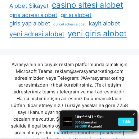
casino sitesi alobet
Alobet Şikayet
giris adresi alobet
girisi alobet
giris yap alobet
kayit alobet
güncel adresi alobet
yeni giris alobet
yeni adresi alobet
Avrasya'nın en büyük reklam platformunda olmak için
Microsoft Teams:
reklam@avrasyamarketing.com
adresimizden veya Telegram: @Avrasyamarketing
adresimizden irtibat kurabilirsiniz. (Tek iletişim
adreslerimiz teams / telegram ve mail adresimizdir.
Harici hiçbir iletişim adresimiz bulunmamaktadır.
Lütfen itibar etmeyiniz.) Türkiye yasalarına göre 7258
sayılı kanun uyarınca yasa dışı bahis oynamanın
cezaları mevcuttur. Şu an bulunduğunuz site hiç bir
şekilde illegal bahis oyunları oynatmıyor ve oynamaya
aracı olmuyordur.
matorbet
|
ganobet
|
pusulabet
|