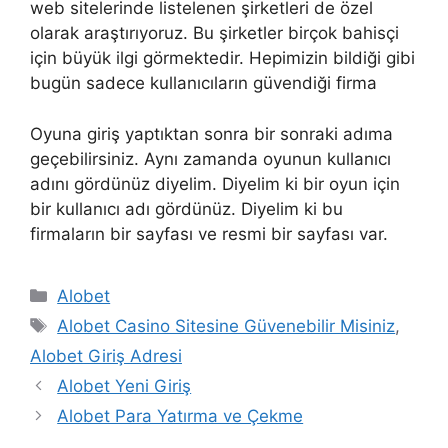
web sitelerinde listelenen şirketleri de özel
olarak araştırıyoruz. Bu şirketler birçok bahisçi
için büyük ilgi görmektedir. Hepimizin bildiği gibi
bugün sadece kullanıcıların güvendiği firma
Oyuna giriş yaptıktan sonra bir sonraki adıma
geçebilirsiniz. Aynı zamanda oyunun kullanıcı
adını gördünüz diyelim. Diyelim ki bir oyun için
bir kullanıcı adı gördünüz. Diyelim ki bu
firmaların bir sayfası ve resmi bir sayfası var.
Kategoriler
Alobet
Etiketler
Alobet Casino Sitesine Güvenebilir Misiniz
,
Alobet Giriş Adresi
Alobet Yeni Giriş
Alobet Para Yatırma ve Çekme