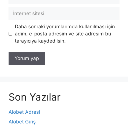
posta
İnternet
sitesi
Daha sonraki yorumlarımda kullanılması için
adım, e-posta adresim ve site adresim bu
tarayıcıya kaydedilsin.
Son Yazılar
Alobet Adresi
Alobet Giriş