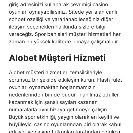
giriş adresinizi kullanarak çevrimiçi casino
oyunları oynayabilirsiniz. Sitede yer alan canlı
sohbet özelliği ve yararlanabileceğiniz diğer
iletişim seçenekleri hakkında sizlere bilgi
vereceğiz. Spor bahisleri müşteri hizmetleri her
zaman en yüksek kalitede olmaya çalışmalıdır.
Alobet Müşteri Hizmeti
Alobet müşteri hizmetleri temsilcileriyle
sorunsuz bir şekilde etkileşim kurun. Flash rulet
oyunları oynamaktan hoşlanmamızın
nedenlerinden biri de budur. İnanılmaz ödüller
kazanmak için şanslı sayıları kazanan
numaralarla aynı hizaya getirmeye çalışın.
Büyük spor etkinliği, yaygın olarak en keyifli ve
büyüleyici casino oyunlarından biri olarak kabul
ediliyor ve casino tutkunları tarafından oldukça