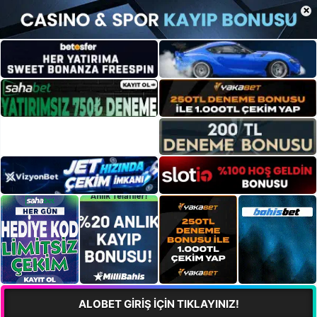
×
ALOBET GİRİŞ İÇİN TIKLAYINIZ!