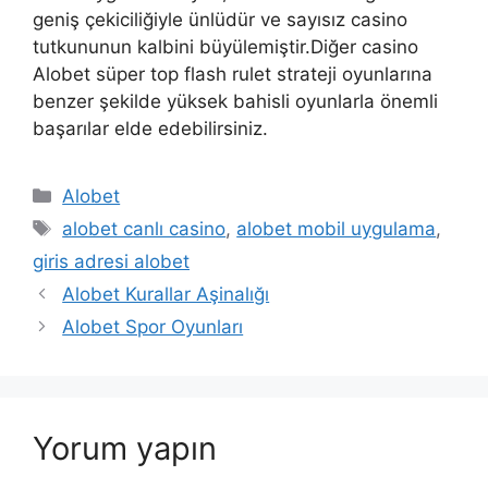
geniş çekiciliğiyle ünlüdür ve sayısız casino
tutkununun kalbini büyülemiştir.Diğer casino
Alobet süper top flash rulet strateji oyunlarına
benzer şekilde yüksek bahisli oyunlarla önemli
başarılar elde edebilirsiniz.
Kategoriler
Alobet
Etiketler
alobet canlı casino
,
alobet mobil uygulama
,
giris adresi alobet
Alobet Kurallar Aşinalığı
Alobet Spor Oyunları
Yorum yapın