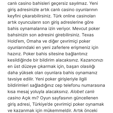
canlı casino bahisleri geçersiz sayılmaz. Yeni
giriş adresinizle artık canlı casino oyunlarının
keyfini çıkarabilirsiniz. Türk online casinoları
artık oyuncuların son giriş adreslerine göre
bahis oynamalarına izin veriyor. Mevcut poker
bahsinizin son adresini girebilirsiniz. Texas
Hold’em, Omaha ve diğer çevrimiçi poker
oyunlarındaki en yeni zaferlere erişmeniz için
hazırız. Poker bahis sitesine bağlantınız
kesildiğinde bir bildirim alacaksınız. Kazancınızı
en üst düzeye çıkarmak için, başarı olasılığı
daha yüksek olan oyunlara bahis oynamanız
tavsiye edilir. Yeni poker girişleriyle ilgili
bildirimleri sağladığınız cep telefonu numarasına
kısa mesaj yoluyla alacaksınız.
Alobet canlı
casino
Açık mı? Oyun sayfasının güncellenen
giriş adresi, Türkiye’de çevrimiçi poker oynamak
ve kazanmak için mükemmeldir. Artık önceki