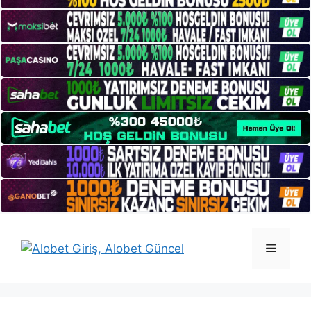
İçeriğe
atla
Menü