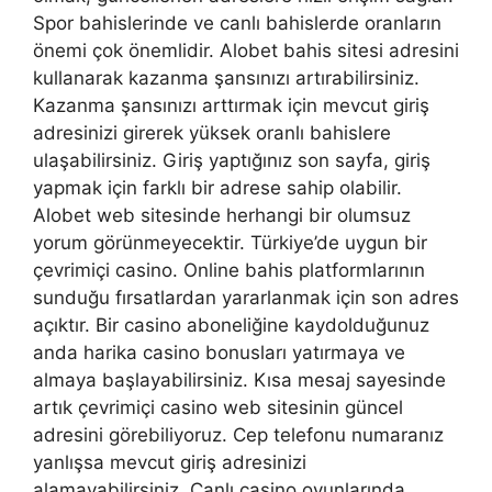
Spor bahislerinde ve canlı bahislerde oranların
önemi çok önemlidir. Alobet bahis sitesi adresini
kullanarak kazanma şansınızı artırabilirsiniz.
Kazanma şansınızı arttırmak için mevcut giriş
adresinizi girerek yüksek oranlı bahislere
ulaşabilirsiniz. Giriş yaptığınız son sayfa, giriş
yapmak için farklı bir adrese sahip olabilir.
Alobet web sitesinde herhangi bir olumsuz
yorum görünmeyecektir. Türkiye’de uygun bir
çevrimiçi casino. Online bahis platformlarının
sunduğu fırsatlardan yararlanmak için son adres
açıktır. Bir casino aboneliğine kaydolduğunuz
anda harika casino bonusları yatırmaya ve
almaya başlayabilirsiniz. Kısa mesaj sayesinde
artık çevrimiçi casino web sitesinin güncel
adresini görebiliyoruz. Cep telefonu numaranız
yanlışsa mevcut giriş adresinizi
alamayabilirsiniz. Canlı casino oyunlarında