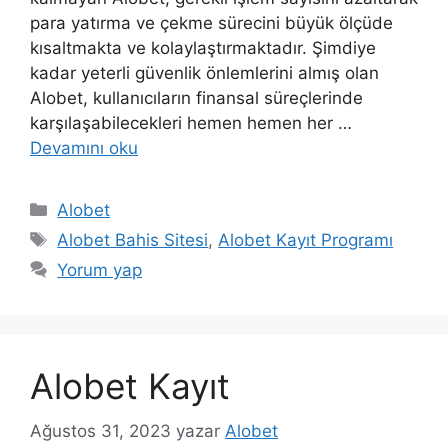
para yatırma ve çekme sürecini büyük ölçüde
kısaltmakta ve kolaylaştırmaktadır. Şimdiye
kadar yeterli güvenlik önlemlerini almış olan
Alobet, kullanıcıların finansal süreçlerinde
karşılaşabilecekleri hemen hemen her …
Devamını oku
Kategoriler
Alobet
Etiketler
Alobet Bahis Sitesi
,
Alobet Kayıt Programı
Yorum yap
Alobet Kayıt
Ağustos 31, 2023
yazar
Alobet