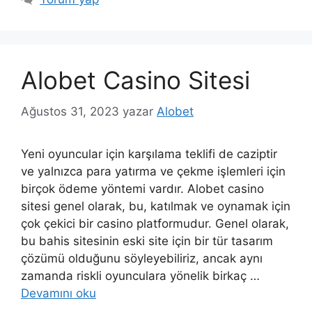
Alobet Casino Sitesi
Ağustos 31, 2023
yazar
Alobet
Yeni oyuncular için karşılama teklifi de caziptir
ve yalnızca para yatırma ve çekme işlemleri için
birçok ödeme yöntemi vardır. Alobet casino
sitesi genel olarak, bu, katılmak ve oynamak için
çok çekici bir casino platformudur. Genel olarak,
bu bahis sitesinin eski site için bir tür tasarım
çözümü olduğunu söyleyebiliriz, ancak aynı
zamanda riskli oyunculara yönelik birkaç …
Devamını oku