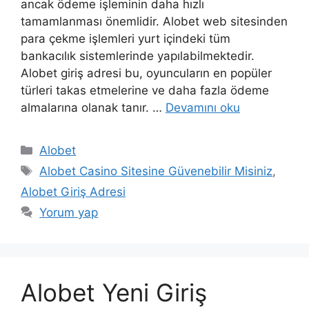
ancak ödeme işleminin daha hızlı
tamamlanması önemlidir. Alobet web sitesinden
para çekme işlemleri yurt içindeki tüm
bankacılık sistemlerinde yapılabilmektedir.
Alobet giriş adresi bu, oyuncuların en popüler
türleri takas etmelerine ve daha fazla ödeme
almalarına olanak tanır. …
Devamını oku
Kategoriler
Alobet
Etiketler
Alobet Casino Sitesine Güvenebilir Misiniz
,
Alobet Giriş Adresi
Yorum yap
Alobet Yeni Giriş