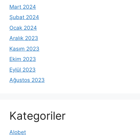
Mart 2024
Şubat 2024
Ocak 2024
Aralık 2023
Kasım 2023
Ekim 2023
Eylül 2023
Ağustos 2023
Kategoriler
Alobet