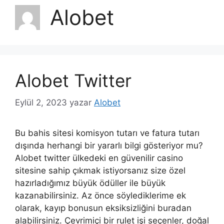
Alobet
Alobet Twitter
Eylül 2, 2023
yazar
Alobet
Bu bahis sitesi komisyon tutarı ve fatura tutarı
dışında herhangi bir yararlı bilgi gösteriyor mu?
Alobet twitter ülkedeki en güvenilir casino
sitesine sahip çıkmak istiyorsanız size özel
hazırladığımız büyük ödüller ile büyük
kazanabilirsiniz. Az önce söylediklerime ek
olarak, kayıp bonusun eksiksizliğini buradan
alabilirsiniz. Çevrimiçi bir rulet işi seçenler, doğal