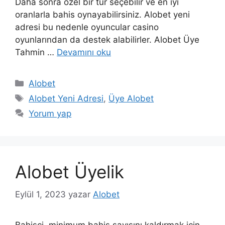
Daha sonra özel bir tür seçebilir ve en iyi
oranlarla bahis oynayabilirsiniz. Alobet yeni
adresi bu nedenle oyuncular casino
oyunlarından da destek alabilirler. Alobet Üye
Tahmin …
Devamını oku
Kategoriler
Alobet
Etiketler
Alobet Yeni Adresi
,
Üye Alobet
Yorum yap
Alobet Üyelik
Eylül 1, 2023
yazar
Alobet
Bahisçi, minimum bahis sayısını kaldırmak için