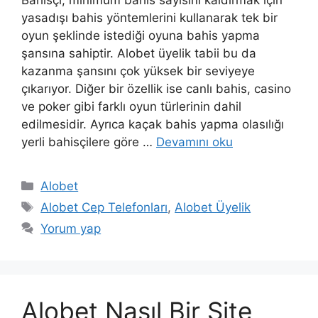
yasadışı bahis yöntemlerini kullanarak tek bir
oyun şeklinde istediği oyuna bahis yapma
şansına sahiptir. Alobet üyelik tabii bu da
kazanma şansını çok yüksek bir seviyeye
çıkarıyor. Diğer bir özellik ise canlı bahis, casino
ve poker gibi farklı oyun türlerinin dahil
edilmesidir. Ayrıca kaçak bahis yapma olasılığı
yerli bahisçilere göre …
Devamını oku
Kategoriler
Alobet
Etiketler
Alobet Cep Telefonları
,
Alobet Üyelik
Yorum yap
Alobet Nasıl Bir Site