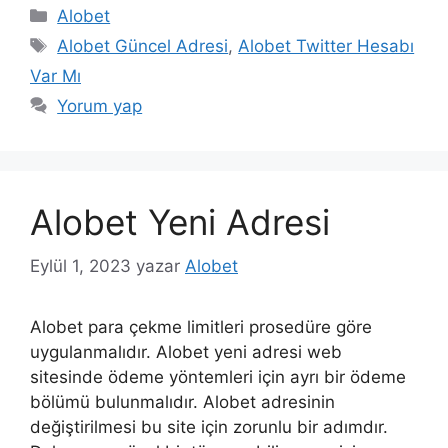
Kategoriler
Alobet
Etiketler
Alobet Güncel Adresi
,
Alobet Twitter Hesabı
Var Mı
Yorum yap
Alobet Yeni Adresi
Eylül 1, 2023
yazar
Alobet
Alobet para çekme limitleri prosedüre göre
uygulanmalıdır. Alobet yeni adresi web
sitesinde ödeme yöntemleri için ayrı bir ödeme
bölümü bulunmalıdır. Alobet adresinin
değiştirilmesi bu site için zorunlu bir adımdır.