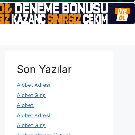
Son Yazılar
Alobet Adresi
Alobet Giriş
Alobet
Alobet Adresi
Alobet Giriş