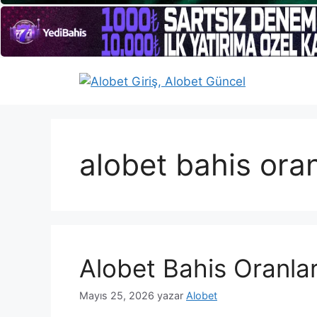
İçeriğe
atla
alobet bahis oran
Alobet Bahis Oranlar
Mayıs 25, 2026
yazar
Alobet