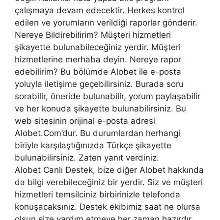
çalışmaya devam edecektir. Herkes kontrol
edilen ve yorumların verildiği raporlar gönderir.
Nereye Bildirebilirim? Müşteri hizmetleri
şikayette bulunabileceğiniz yerdir. Müşteri
hizmetlerine merhaba deyin. Nereye rapor
edebilirim? Bu bölümde Alobet ile e-posta
yoluyla iletişime geçebilirsiniz. Burada soru
sorabilir, öneride bulunabilir, yorum paylaşabilir
ve her konuda şikayette bulunabilirsiniz. Bu
web sitesinin orijinal e-posta adresi
Alobet.Com’dur. Bu durumlardan herhangi
biriyle karşılaştığınızda Türkçe şikayette
bulunabilirsiniz. Zaten yanıt verdiniz.
Alobet Canlı Destek, bize diğer Alobet hakkında
da bilgi verebileceğiniz bir yerdir. Siz ve müşteri
hizmetleri temsilciniz birbirinizle telefonda
konuşacaksınız. Destek ekibimiz saat ne olursa
olsun size yardım etmeye her zaman hazırdır.