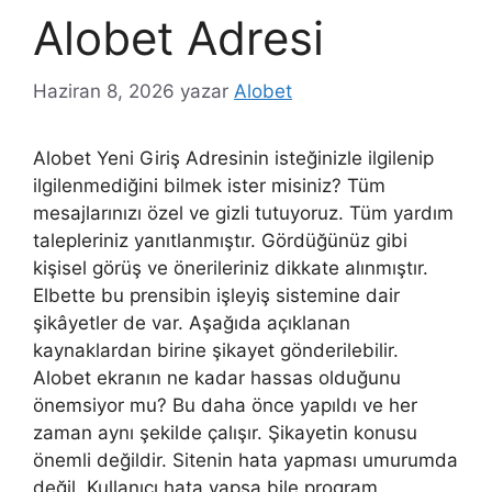
Alobet Adresi
Haziran 8, 2026
yazar
Alobet
Alobet Yeni Giriş Adresinin isteğinizle ilgilenip
ilgilenmediğini bilmek ister misiniz? Tüm
mesajlarınızı özel ve gizli tutuyoruz. Tüm yardım
talepleriniz yanıtlanmıştır. Gördüğünüz gibi
kişisel görüş ve önerileriniz dikkate alınmıştır.
Elbette bu prensibin işleyiş sistemine dair
şikâyetler de var. Aşağıda açıklanan
kaynaklardan birine şikayet gönderilebilir.
Alobet ekranın ne kadar hassas olduğunu
önemsiyor mu? Bu daha önce yapıldı ve her
zaman aynı şekilde çalışır. Şikayetin konusu
önemli değildir. Sitenin hata yapması umurumda
değil. Kullanıcı hata yapsa bile program