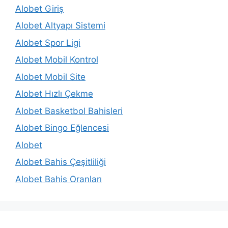
Alobet Giriş
Alobet Altyapı Sistemi
Alobet Spor Ligi
Alobet Mobil Kontrol
Alobet Mobil Site
Alobet Hızlı Çekme
Alobet Basketbol Bahisleri
Alobet Bingo Eğlencesi
Alobet
Alobet Bahis Çeşitliliği
Alobet Bahis Oranları