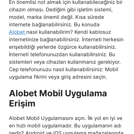
En önemlisi not almak için kullanabileceğiniz bir
cihazın olması. Dediğim gibi işletim sistemi,
model, marka önemli değil. Kısa sürede
internete bağlanabilirsiniz. Bu konuda
Alobet
nasıl kullanabilirim? Kendi kablosuz
internetinize bağlanabilirsiniz. İnterneti herkesin
erişebildiği yerlerde özgürce kullanabilirsiniz.
İnterneti telefonunuzdan kullanabilirsiniz. Bu
sistemleri veya cihazları kullanmanız gerekiyor.
Cep telefonunuzu nasıl kullanabilirsiniz: Mobil
uygulama fikrini veya giriş adresini seçin.
Alobet Mobil Uygulama
Erişim
Alobet Mobil Uygulamasını açın. İlk yol en iyi ve
en hızlı mobil uygulamadır. Bu uygulamanın adı
nedir? Android ve iOS uygulama mağazalarında