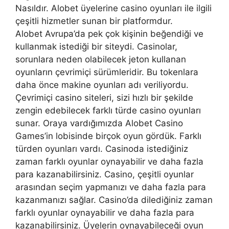
Nasıldır. Alobet üyelerine casino oyunları ile ilgili
çeşitli hizmetler sunan bir platformdur.
Alobet Avrupa’da pek çok kişinin beğendiği ve
kullanmak istediği bir siteydi. Casinolar,
sorunlara neden olabilecek jeton kullanan
oyunların çevrimiçi sürümleridir. Bu tokenlara
daha önce makine oyunları adı veriliyordu.
Çevrimiçi casino siteleri, sizi hızlı bir şekilde
zengin edebilecek farklı türde casino oyunları
sunar. Oraya vardığımızda Alobet Casino
Games’in lobisinde birçok oyun gördük. Farklı
türden oyunları vardı. Casinoda istediğiniz
zaman farklı oyunlar oynayabilir ve daha fazla
para kazanabilirsiniz. Casino, çeşitli oyunlar
arasından seçim yapmanızı ve daha fazla para
kazanmanızı sağlar. Casino’da dilediğiniz zaman
farklı oyunlar oynayabilir ve daha fazla para
kazanabilirsiniz. Üyelerin oynayabileceği oyun