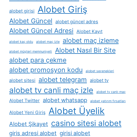
Alobet Giriş
alobet girisi
Alobet Güncel
alobet güncel adres
Alobet Güncel Adresi
Alobet Kayıt
alobet maç izleme
alobet kaç oldu
alobet maç izle
Alobet Nasıl Bir Site
alobet müşteri memnuniyeti
alobet para çekme
alobet promosyon kodu
alobet seçenekleri
alobet telegram
alobet sitesi
alobet tv
alobet tv canli maç izle
alobet tv canlı maç
alobet whatsapp
Alobet Twitter
alobet yatırım fırsatları
Alobet Üyelik
Alobet Yeni Giriş
casino sitesi alobet
Alobet Şikayet
giris adresi alobet
girisi alobet