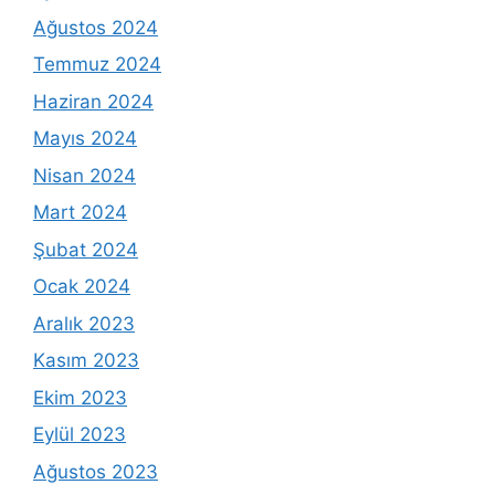
Ağustos 2024
Temmuz 2024
Haziran 2024
Mayıs 2024
Nisan 2024
Mart 2024
Şubat 2024
Ocak 2024
Aralık 2023
Kasım 2023
Ekim 2023
Eylül 2023
Ağustos 2023