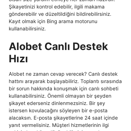
Şikayetinizi kontrol edebilir, ilgili makama
gönderebilir ve düzeltildiğini bildirebilirsiniz.
Kayıt olmak için Bing arama motorunu
kullanabilirsiniz.
Alobet Canlı Destek
Hızı
Alobet ne zaman cevap verecek? Canlı destek
hattını arayarak başlayabiliriz. Toplantı sırasında
bir sorun hakkında konuşmak için canlı sohbeti
kullanabilirsiniz. Önemli olmayan bir şeyden
şikayet ederseniz dinlenmezsiniz. Bir şey
istersen kovulacağını söyleyen bir e-posta
alacaksın. E-posta şikayetlerine 24 saat içinde
yanıt vermelisiniz. Müşteri hizmetlerinin ilgi