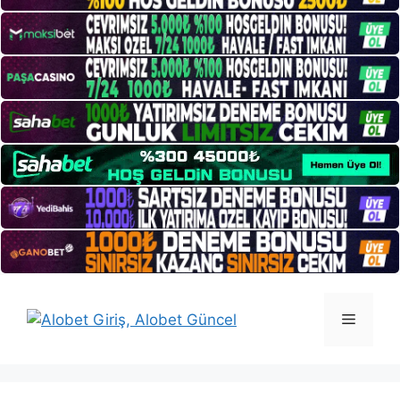
İçeriğe
atla
Menü