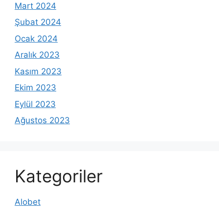
Mart 2024
Şubat 2024
Ocak 2024
Aralık 2023
Kasım 2023
Ekim 2023
Eylül 2023
Ağustos 2023
Kategoriler
Alobet