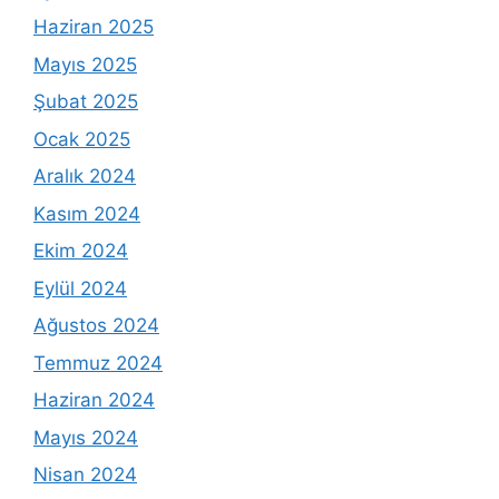
Haziran 2025
Mayıs 2025
Şubat 2025
Ocak 2025
Aralık 2024
Kasım 2024
Ekim 2024
Eylül 2024
Ağustos 2024
Temmuz 2024
Haziran 2024
Mayıs 2024
Nisan 2024