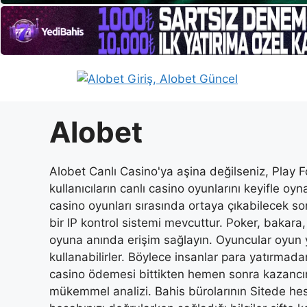
İçeriğe
atla
Alobet
Alobet Canlı Casino'ya aşina değilseniz, Play Fo
kullanıcıların canlı casino oyunlarını keyifle oyn
casino oyunları sırasında ortaya çıkabilecek sor
bir IP kontrol sistemi mevcuttur. Poker, bakara
oyuna anında erişim sağlayın. Oyuncular oyun y
kullanabilirler. Böylece insanlar para yatırmada
casino ödemesi bittikten hemen sonra kazancınızın
mükemmel analizi. Bahis bürolarının Sitede hes