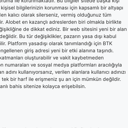
koruma ile korunmaktadır. Bu bilgiler sitede başka kişi
kişisel bilgilerinizin korunması için kapsamlı bir altyapı
en kalıcı olarak silerseniz, vermiş olduğunuz tüm
r. Alobet en kazançlı adreslerden biri olmakla birlikte
şikliğine de dikkat ediniz. Bir web sitesini yeni bir alan
ğildir. Bu tür değişiklikler, pazarın yasa dışı kabul
r. Platform yasadışı olarak tanımlandığı için BTK
gellenen giriş adresi yeni bir etki alanına taşındı.
m katmanları oluşturabilir ve vakit kaybetmeden
fon numaraları ve sosyal medya platformları aracılığıyla
an adını kullanıyorsanız, verilen alanlara kullanıcı adınızı
 tek bir harf ile erişmeniz şu an için mümkün değildir.
anlı bahis sitenize kolayca erişebilsin.