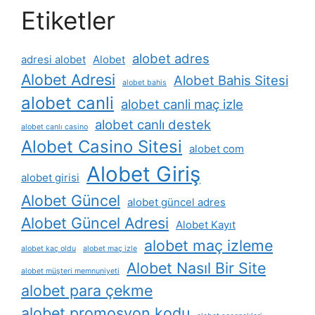
Etiketler
alobet adres
adresi alobet
Alobet
Alobet Adresi
Alobet Bahis Sitesi
alobet bahis
alobet canli
alobet canli maç izle
alobet canlı destek
alobet canlı casino
Alobet Casino Sitesi
alobet com
Alobet Giriş
alobet girisi
Alobet Güncel
alobet güncel adres
Alobet Güncel Adresi
Alobet Kayıt
alobet maç izleme
alobet kaç oldu
alobet maç izle
Alobet Nasıl Bir Site
alobet müşteri memnuniyeti
alobet para çekme
alobet promosyon kodu