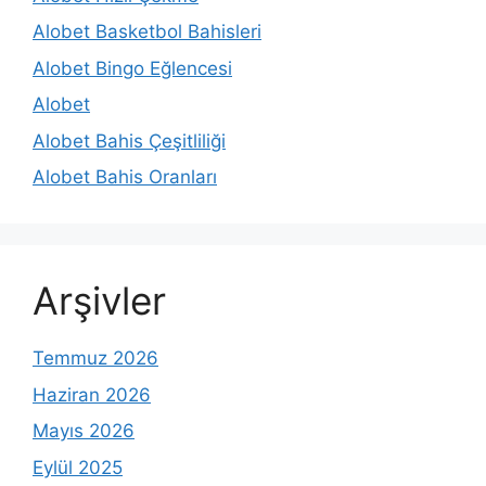
Alobet Basketbol Bahisleri
Alobet Bingo Eğlencesi
Alobet
Alobet Bahis Çeşitliliği
Alobet Bahis Oranları
Arşivler
Temmuz 2026
Haziran 2026
Mayıs 2026
Eylül 2025