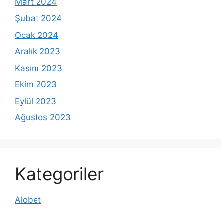
Mart 2024
Şubat 2024
Ocak 2024
Aralık 2023
Kasım 2023
Ekim 2023
Eylül 2023
Ağustos 2023
Kategoriler
Alobet