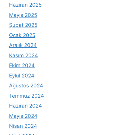
Haziran 2025
Mayıs 2025
Şubat 2025
Ocak 2025
Aralık 2024
Kasım 2024
Ekim 2024
Eylül 2024
Ağustos 2024
Temmuz 2024
Haziran 2024
Mayıs 2024
Nisan 2024