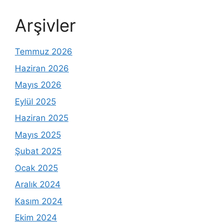
Arşivler
Temmuz 2026
Haziran 2026
Mayıs 2026
Eylül 2025
Haziran 2025
Mayıs 2025
Şubat 2025
Ocak 2025
Aralık 2024
Kasım 2024
Ekim 2024