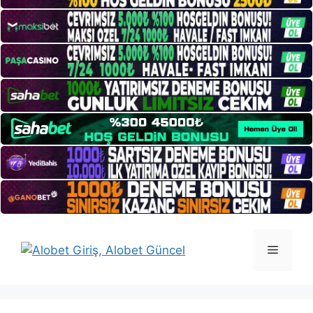
İçeriğe
atla
Menü