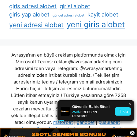
giris adresi alobet
girisi alobet
giris yap alobet
kayit alobet
güncel adresi alobet
yeni giris alobet
yeni adresi alobet
Avrasya'nın en büyük reklam platformunda olmak için
Microsoft Teams:
reklam@avrasyamarketing.com
adresimizden veya Telegram: @Avrasyamarketing
adresimizden irtibat kurabilirsiniz. (Tek iletişim
adreslerimiz teams / telegram ve mail adresimizdir.
Harici hiçbir iletişim adresimiz bulunmamaktadır.
Lütfen itibar etmeyiniz.) Türkiye yasalarına göre 7258
sayılı kanun uyarınca yasa dışı bahis oynamanın
cezaları mevcuttur. Şu an bulunduğunuz site hiç bir
şekilde illegal bahis oyunları oynatmıyor ve oynamaya
aracı olmuyordur.
matorbet
|
ganobet
|
pusulabet
|
maximroyalbet
|
betboo
|
betszero
|
rocksroyalbet
|
×
matchbahis