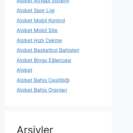
Alobet Altyapı Sistemi
Alobet Spor Ligi
Alobet Mobil Kontrol
Alobet Mobil Site
Alobet Hızlı Çekme
Alobet Basketbol Bahisleri
Alobet Bingo Eğlencesi
Alobet
Alobet Bahis Çeşitliliği
Alobet Bahis Oranları
Arşivler