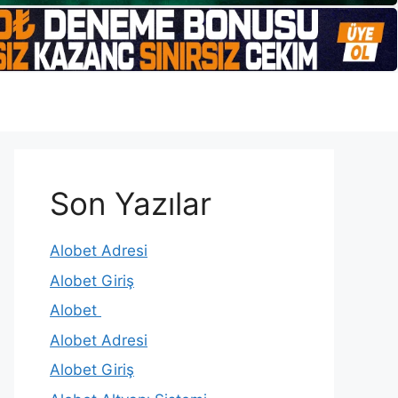
Son Yazılar
Alobet Adresi
Alobet Giriş
Alobet
Alobet Adresi
Alobet Giriş