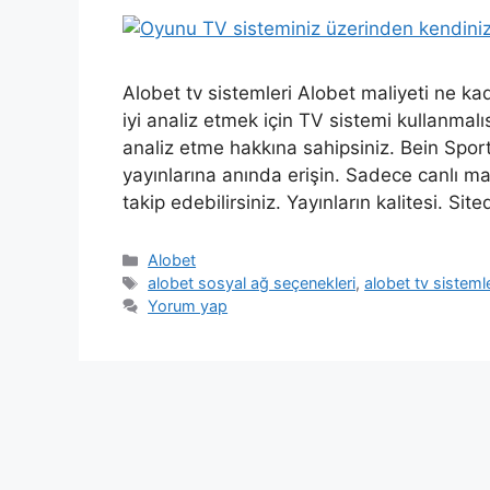
Alobet tv sistemleri Alobet maliyeti ne ka
iyi analiz etmek için TV sistemi kullanmal
analiz etme hakkına sahipsiniz. Bein Sport
yayınlarına anında erişin. Sadece canlı ma
takip edebilirsiniz. Yayınların kalitesi. Si
Kategoriler
Alobet
Etiketler
alobet sosyal ağ seçenekleri
,
alobet tv sistemle
Yorum yap