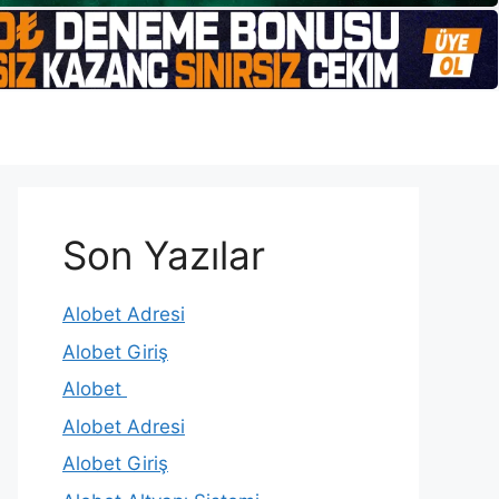
Son Yazılar
Alobet Adresi
Alobet Giriş
Alobet
Alobet Adresi
Alobet Giriş