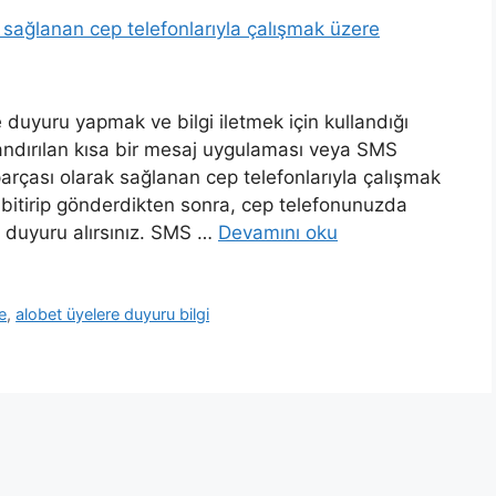
 duyuru yapmak ve bilgi iletmek için kullandığı
landırılan kısa bir mesaj uygulaması veya SMS
arçası olarak sağlanan cep telefonlarıyla çalışmak
 bitirip gönderdikten sonra, cep telefonunuzda
e duyuru alırsınız. SMS …
Devamını oku
e
,
alobet üyelere duyuru bilgi