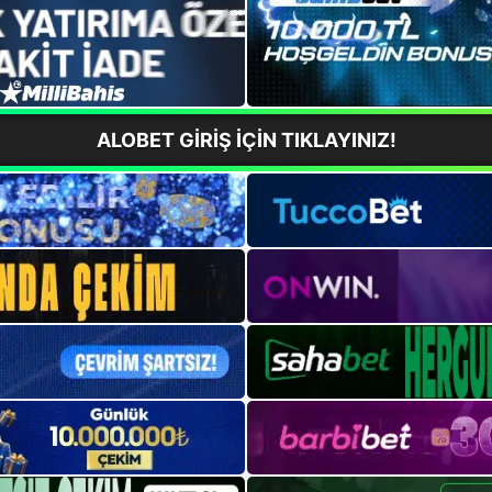
ALOBET GİRİŞ İÇİN TIKLAYINIZ!