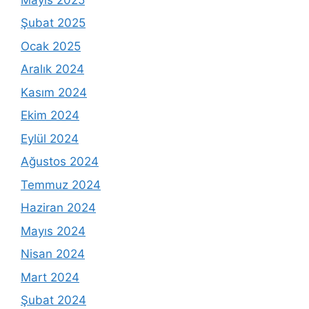
Şubat 2025
Ocak 2025
Aralık 2024
Kasım 2024
Ekim 2024
Eylül 2024
Ağustos 2024
Temmuz 2024
Haziran 2024
Mayıs 2024
Nisan 2024
Mart 2024
Şubat 2024