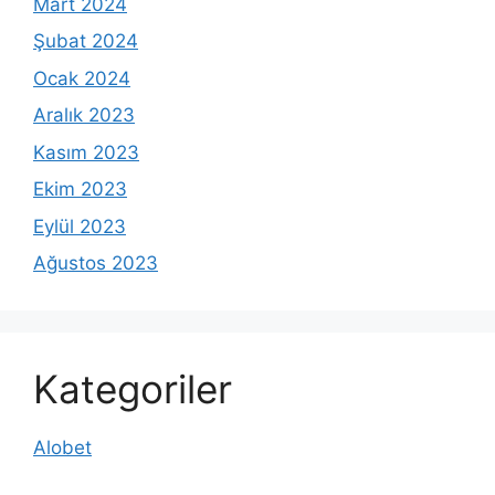
Mart 2024
Şubat 2024
Ocak 2024
Aralık 2023
Kasım 2023
Ekim 2023
Eylül 2023
Ağustos 2023
Kategoriler
Alobet