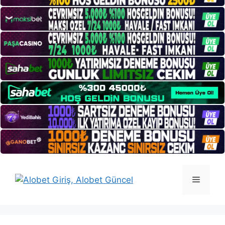
İçeriğe
atla
Menü