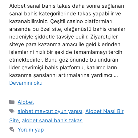
Alobet sanal bahis takas daha sonra sağlanan
sanal bahis kategorilerinde takas yapabilir ve
kazanabilirsiniz. Çeşitli casino platformları
arasında bu özel site, olağanüstü bahis oranları
nedeniyle şiddetle tavsiye edilir. Ziyaretçiler
siteye para kazanma amacı ile geldiklerinden
işlemlerini hızlı bir şekilde tamamlamayı tercih
etmektedirler. Bunu göz önünde bulunduran
lider çevrimiçi bahis platformu, katılımcıların
kazanma şanslarını artırmalarına yardımcı …
Devamını oku
Kategoriler
Alobet
Etiketler
alobet mevcut oyun yapısı
,
Alobet Nasıl Bir
Site
,
alobet sanal bahis takas
Yorum yap